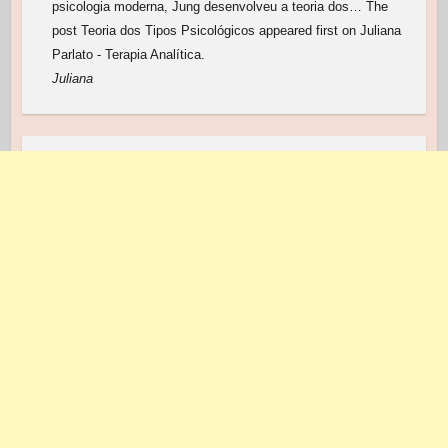
psicologia moderna, Jung desenvolveu a teoria dos… The
post Teoria dos Tipos Psicológicos appeared first on Juliana
Parlato - Terapia Analítica.
Juliana