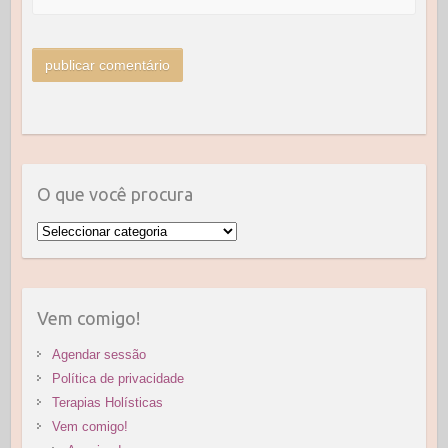
O que você procura
O
que
você
procura
Vem comigo!
Agendar sessão
Política de privacidade
Terapias Holísticas
Vem comigo!