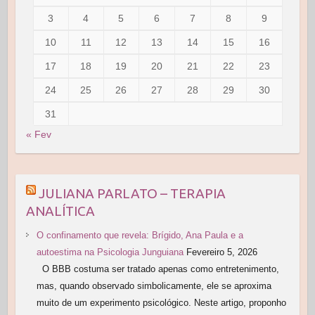
3
4
5
6
7
8
9
10
11
12
13
14
15
16
17
18
19
20
21
22
23
24
25
26
27
28
29
30
31
« Fev
JULIANA PARLATO – TERAPIA
ANALÍTICA
O confinamento que revela: Brígido, Ana Paula e a
autoestima na Psicologia Junguiana
Fevereiro 5, 2026
O BBB costuma ser tratado apenas como entretenimento,
mas, quando observado simbolicamente, ele se aproxima
muito de um experimento psicológico. Neste artigo, proponho