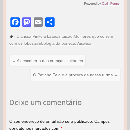
Powered by
Optin Forms
F
M
E
S
a
a
m
h
Clarissa Pinkola Estés
,
intuição
,
Mulheres que correm
c
st
ail
ar
com os lobos
,
simbologia da boneca
,
Vasalisa
e
o
e
b
d
←
A descoberta das crenças limitantes
o
o
o
n
O Patinho Feio e a procura da nossa turma
→
k
Deixe um comentário
O seu endereço de email não será publicado.
Campos
obrigatórios marcados com
*