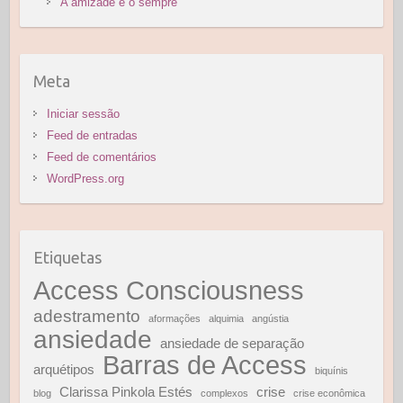
A amizade e o sempre
Meta
Iniciar sessão
Feed de entradas
Feed de comentários
WordPress.org
Etiquetas
Access Consciousness
adestramento
aformações
alquimia
angústia
ansiedade
ansiedade de separação
Barras de Access
arquétipos
biquínis
Clarissa Pinkola Estés
crise
blog
complexos
crise econômica