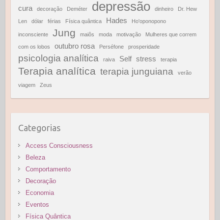
depressão
cura
decoração
Deméter
dinheiro
Dr. Hew
Hades
Len
dólar
férias
Física quântica
Ho'oponopono
Jung
inconsciente
maiôs
moda
motivação
Mulheres que correm
outubro rosa
com os lobos
Perséfone
prosperidade
psicologia analítica
Self
stress
raiva
terapia
Terapia analítica
terapia junguiana
verão
viagem
Zeus
Categorias
Access Consciousness
Beleza
Comportamento
Decoração
Economia
Eventos
Física Quântica