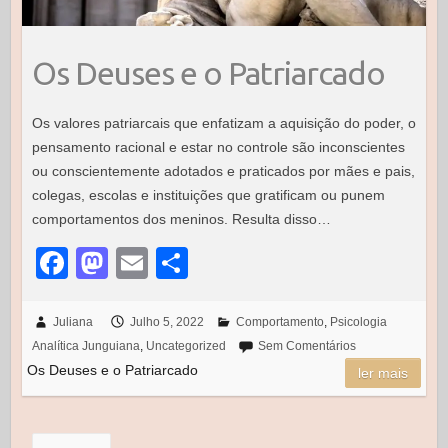
Os Deuses e o Patriarcado
Os valores patriarcais que enfatizam a aquisição do poder, o
pensamento racional e estar no controle são inconscientes
ou conscientemente adotados e praticados por mães e pais,
colegas, escolas e instituições que gratificam ou punem
comportamentos dos meninos. Resulta disso…
F
M
E
S
a
a
m
h
c
st
ail
ar
Juliana
Julho 5, 2022
Comportamento
,
Psicologia
Analítica Junguiana
,
Uncategorized
Sem Comentários
e
o
e
Os Deuses e o Patriarcado
ler mais
b
d
o
o