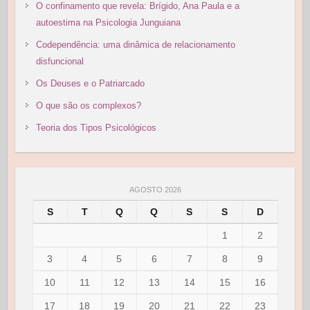
O confinamento que revela: Brígido, Ana Paula e a
autoestima na Psicologia Junguiana
Codependência: uma dinâmica de relacionamento
disfuncional
Os Deuses e o Patriarcado
O que são os complexos?
Teoria dos Tipos Psicológicos
AGOSTO 2026
S
T
Q
Q
S
S
D
1
2
3
4
5
6
7
8
9
10
11
12
13
14
15
16
17
18
19
20
21
22
23