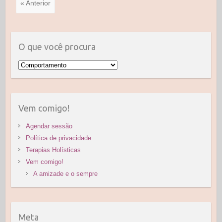
o
n
« Anterior
k
O que você procura
O
que
você
procura
Vem comigo!
Agendar sessão
Política de privacidade
Terapias Holísticas
Vem comigo!
A amizade e o sempre
Meta