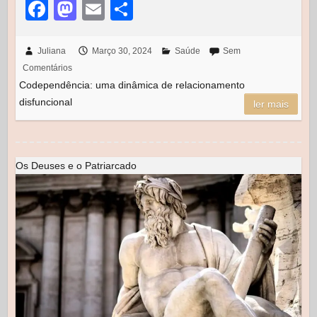
F
M
E
S
a
a
m
h
c
st
ail
ar
Juliana
Março 30, 2024
Saúde
Sem
Comentários
e
o
e
Codependência: uma dinâmica de relacionamento
b
d
disfuncional
ler mais
o
o
o
n
k
Os Deuses e o Patriarcado