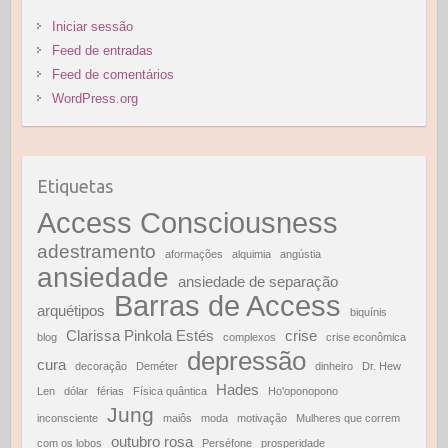
Iniciar sessão
Feed de entradas
Feed de comentários
WordPress.org
Etiquetas
Access Consciousness
adestramento
aformações
alquimia
angústia
ansiedade
ansiedade de separação
Barras de Access
arquétipos
biquínis
Clarissa Pinkola Estés
crise
blog
complexos
crise econômica
depressão
cura
decoração
Deméter
dinheiro
Dr. Hew
Hades
Len
dólar
férias
Física quântica
Ho'oponopono
Jung
inconsciente
maiôs
moda
motivação
Mulheres que correm
outubro rosa
com os lobos
Perséfone
prosperidade