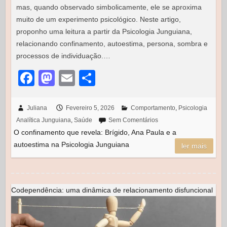
mas, quando observado simbolicamente, ele se aproxima
muito de um experimento psicológico. Neste artigo,
proponho uma leitura a partir da Psicologia Junguiana,
relacionando confinamento, autoestima, persona, sombra e
processos de individuação.…
F
M
E
S
a
a
m
h
c
st
ail
ar
Juliana
Fevereiro 5, 2026
Comportamento
,
Psicologia
Analítica Junguiana
,
Saúde
Sem Comentários
e
o
e
O confinamento que revela: Brígido, Ana Paula e a
b
d
autoestima na Psicologia Junguiana
ler mais
o
o
o
n
k
Codependência: uma dinâmica de relacionamento disfuncional