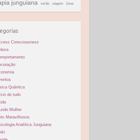
apia junguiana
verão
viagem
Zeus
egorias
ccess Consciousness
eleza
omportamento
ecoração
conomia
ventos
sica Quântica
ício de tudo
oda
undo Mulher
ts Maravilhosos
icologia Analítica Junguiana
iki
aúde