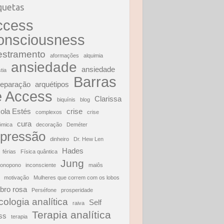
quetas
ccess
onsciousness
estramento
aformações
alquimia
ansiedade
ansiedade
tia
Barras
separação
arquétipos
e Access
Clarissa
biquínis
blog
ola Estés
crise
complexos
crise
cura
ômica
decoração
Deméter
pressão
dinheiro
Dr. Hew Len
Hades
férias
Física quântica
Jung
ponopono
inconsciente
maiôs
motivação
Mulheres que correm com os lobos
bro rosa
Perséfone
prosperidade
cologia analítica
Self
raiva
Terapia analítica
ss
terapia