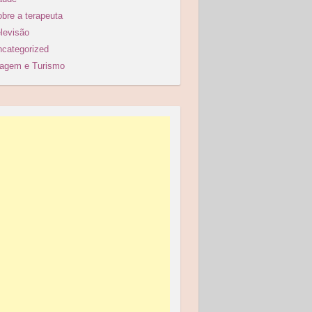
bre a terapeuta
levisão
categorized
iagem e Turismo