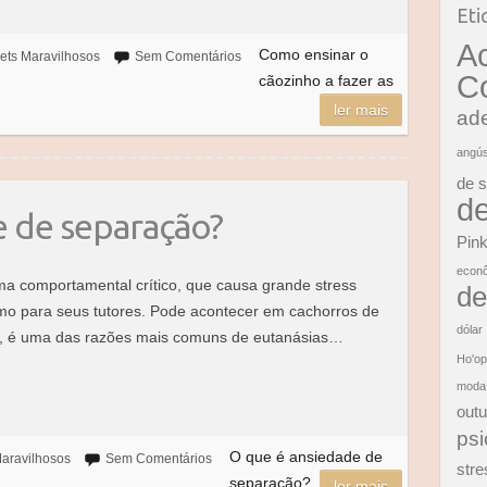
Eti
A
Como ensinar o
ets Maravilhosos
Sem Comentários
C
cãozinho a fazer as
ler mais
ad
angús
de 
d
e de separação?
Pink
econ
a comportamental crítico, que causa grande stress
de
mo para seus tutores. Pode acontecer em cachorros de
dólar
te, é uma das razões mais comuns de eutanásias…
Ho'o
moda
outu
psi
O que é ansiedade de
aravilhosos
Sem Comentários
stre
separação?
ler mais