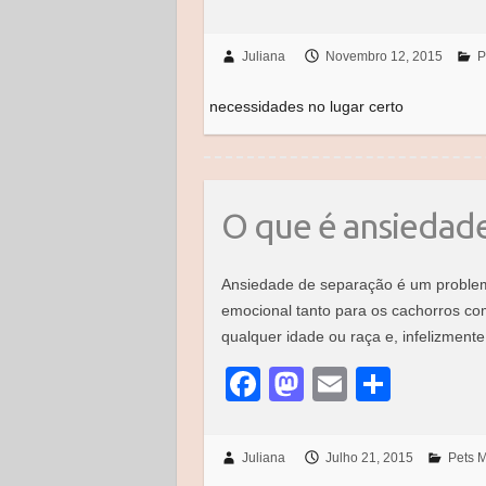
a
a
m
h
c
st
ail
ar
Juliana
Novembro 12, 2015
P
e
o
e
necessidades no lugar certo
b
d
o
o
o
n
k
O que é ansiedad
Ansiedade de separação é um problem
emocional tanto para os cachorros co
qualquer idade ou raça e, infelizmen
F
M
E
S
a
a
m
h
c
st
ail
ar
Juliana
Julho 21, 2015
Pets M