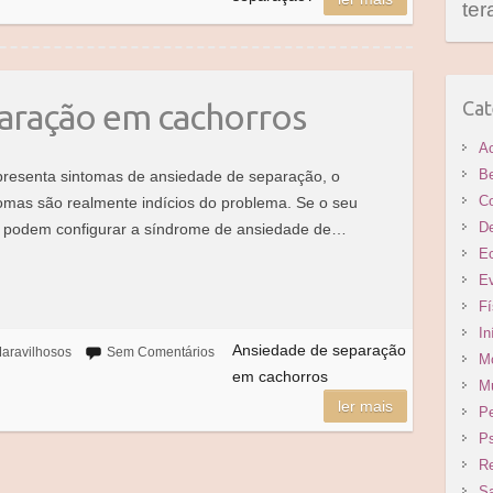
ter
Cat
aração em cachorros
A
B
presenta sintomas de ansiedade de separação, o
C
tomas são realmente indícios do problema. Se o seu
D
ue podem configurar a síndrome de ansiedade de…
E
E
Fí
In
Ansiedade de separação
aravilhosos
Sem Comentários
M
em cachorros
M
ler mais
Pe
Ps
Re
S