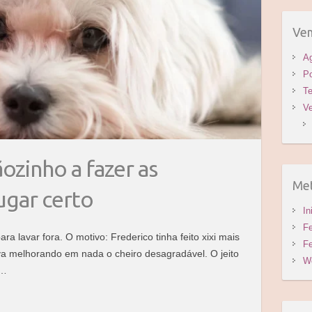
voc
proc
Vem
A
Po
Te
V
ozinho a fazer as
Me
ugar certo
In
Fe
ara lavar fora. O motivo: Frederico tinha feito xixi mais
Fe
a melhorando em nada o cheiro desagradável. O jeito
W
r…