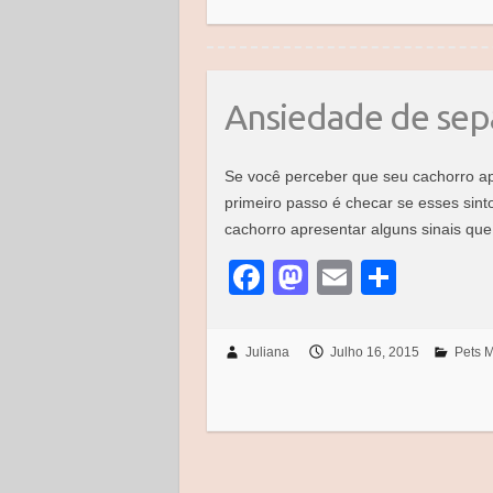
e
o
e
b
d
o
o
o
n
Ansiedade de sep
k
Se você perceber que seu cachorro a
primeiro passo é checar se esses sin
cachorro apresentar alguns sinais q
F
M
E
S
a
a
m
h
c
st
ail
ar
Juliana
Julho 16, 2015
Pets M
e
o
e
b
d
o
o
o
n