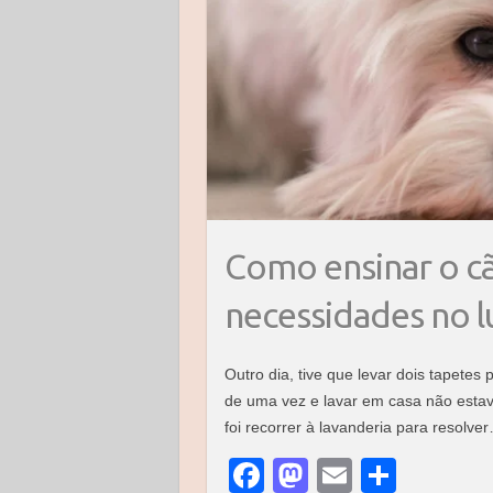
Como ensinar o cã
necessidades no l
Outro dia, tive que levar dois tapetes p
de uma vez e lavar em casa não estav
foi recorrer à lavanderia para resolve
F
M
E
S