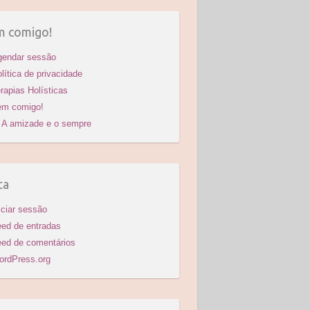
ê
ura
 comigo!
gendar sessão
lítica de privacidade
rapias Holísticas
em comigo!
A amizade e o sempre
ta
iciar sessão
ed de entradas
ed de comentários
ordPress.org