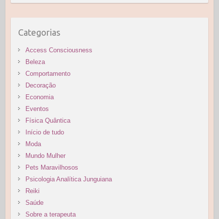
Categorias
Access Consciousness
Beleza
Comportamento
Decoração
Economia
Eventos
Física Quântica
Início de tudo
Moda
Mundo Mulher
Pets Maravilhosos
Psicologia Analítica Junguiana
Reiki
Saúde
Sobre a terapeuta