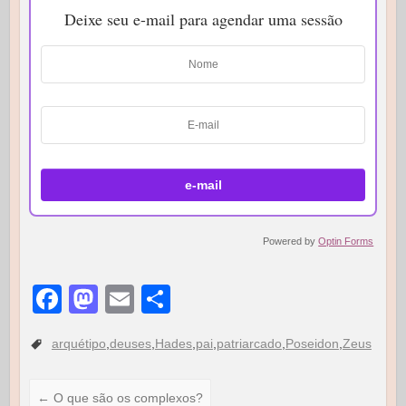
Deixe seu e-mail para agendar uma sessão
Powered by
Optin Forms
F
M
E
S
a
a
m
h
arquétipo
,
deuses
,
Hades
,
pai
,
patriarcado
,
Poseidon
,
Zeus
c
st
ail
ar
e
o
e
←
O que são os complexos?