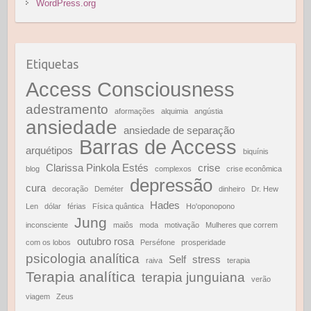
WordPress.org
Etiquetas
Access Consciousness
adestramento
aformações
alquimia
angústia
ansiedade
ansiedade de separação
Barras de Access
arquétipos
biquínis
Clarissa Pinkola Estés
crise
blog
complexos
crise econômica
depressão
cura
decoração
Deméter
dinheiro
Dr. Hew
Hades
Len
dólar
férias
Física quântica
Ho'oponopono
Jung
inconsciente
maiôs
moda
motivação
Mulheres que correm
outubro rosa
com os lobos
Perséfone
prosperidade
psicologia analítica
Self
stress
raiva
terapia
Terapia analítica
terapia junguiana
verão
viagem
Zeus