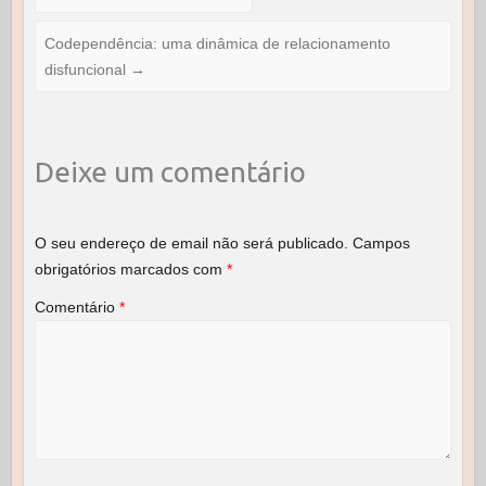
b
d
o
o
Codependência: uma dinâmica de relacionamento
disfuncional
o
n
→
k
Deixe um comentário
O seu endereço de email não será publicado.
Campos
obrigatórios marcados com
*
Comentário
*