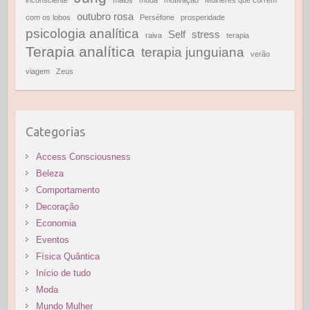
inconsciente
maiôs
moda
motivação
Mulheres que correm
outubro rosa
com os lobos
Perséfone
prosperidade
psicologia analítica
Self
stress
raiva
terapia
Terapia analítica
terapia junguiana
verão
viagem
Zeus
Categorias
Access Consciousness
Beleza
Comportamento
Decoração
Economia
Eventos
Física Quântica
Início de tudo
Moda
Mundo Mulher