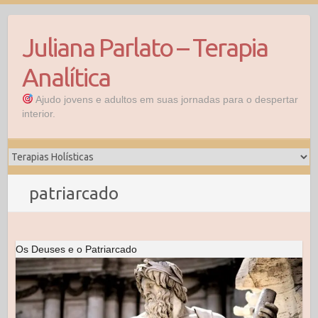
S
k
Juliana Parlato – Terapia
i
p
Analítica
t
o
Ajudo jovens e adultos em suas jornadas para o despertar
interior.
c
o
n
t
e
patriarcado
n
t
Os Deuses e o Patriarcado