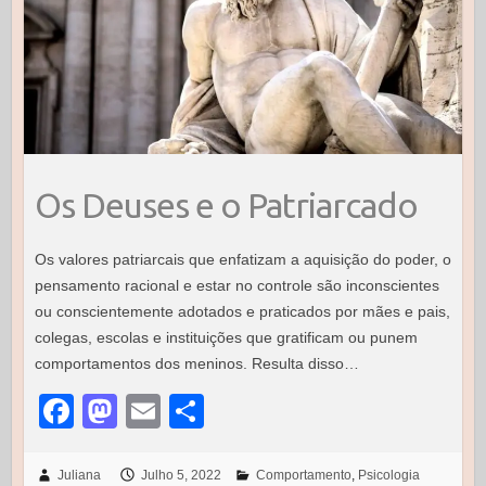
Os Deuses e o Patriarcado
Os valores patriarcais que enfatizam a aquisição do poder, o
pensamento racional e estar no controle são inconscientes
ou conscientemente adotados e praticados por mães e pais,
colegas, escolas e instituições que gratificam ou punem
comportamentos dos meninos. Resulta disso…
F
M
E
S
a
a
m
h
c
st
ail
ar
Juliana
Julho 5, 2022
Comportamento
,
Psicologia