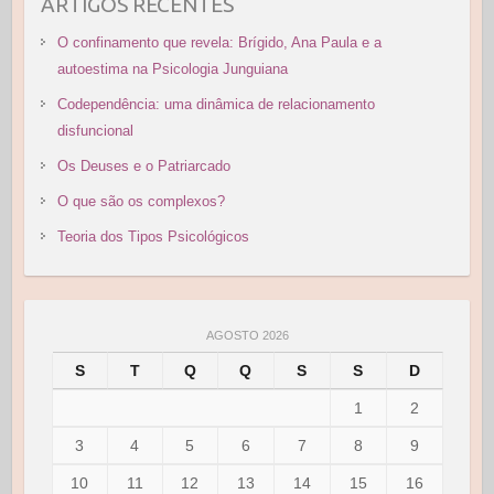
ARTIGOS RECENTES
O confinamento que revela: Brígido, Ana Paula e a
autoestima na Psicologia Junguiana
Codependência: uma dinâmica de relacionamento
disfuncional
Os Deuses e o Patriarcado
O que são os complexos?
Teoria dos Tipos Psicológicos
AGOSTO 2026
S
T
Q
Q
S
S
D
1
2
3
4
5
6
7
8
9
10
11
12
13
14
15
16