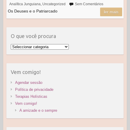
Analítica Junguiana
,
Uncategorized
Sem Comentários
e
o
e
Os Deuses e o Patriarcado
ler mais
b
d
o
o
o
n
O que você procura
k
O
q
u
e
Vem comigo!
v
o
Agendar sessão
c
Política de privacidade
ê
Terapias Holísticas
p
Vem comigo!
r
A amizade e o sempre
o
c