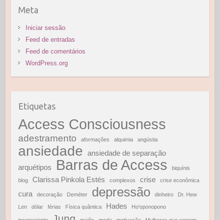
u
Meta
r
a
Iniciar sessão
Feed de entradas
Feed de comentários
WordPress.org
Etiquetas
Access Consciousness
adestramento
aformações
alquimia
angústia
ansiedade
ansiedade de separação
Barras de Access
arquétipos
biquínis
Clarissa Pinkola Estés
crise
blog
complexos
crise econômica
depressão
cura
decoração
Deméter
dinheiro
Dr. Hew
Hades
Len
dólar
férias
Física quântica
Ho'oponopono
Jung