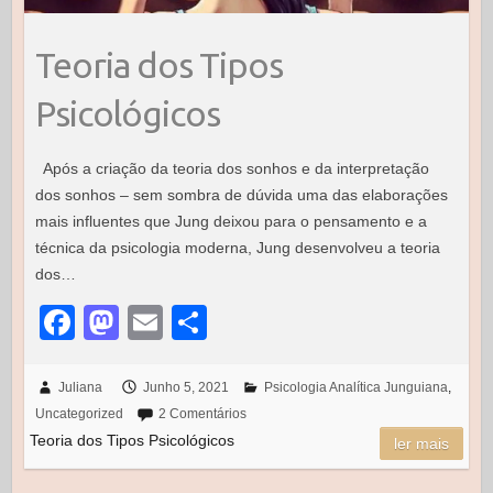
Teoria dos Tipos
Psicológicos
Após a criação da teoria dos sonhos e da interpretação
dos sonhos – sem sombra de dúvida uma das elaborações
mais influentes que Jung deixou para o pensamento e a
técnica da psicologia moderna, Jung desenvolveu a teoria
dos…
F
M
E
S
a
a
m
h
c
st
ail
ar
Juliana
Junho 5, 2021
Psicologia Analítica Junguiana
,
Uncategorized
2 Comentários
e
o
e
Teoria dos Tipos Psicológicos
ler mais
b
d