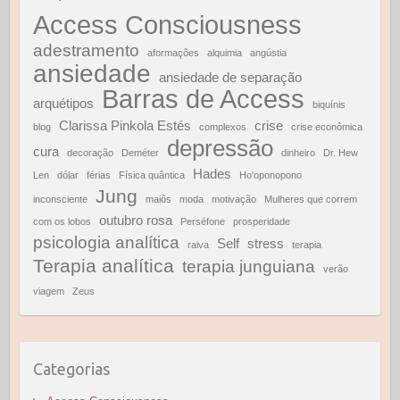
Access Consciousness
adestramento
aformações
alquimia
angústia
ansiedade
ansiedade de separação
Barras de Access
arquétipos
biquínis
Clarissa Pinkola Estés
crise
blog
complexos
crise econômica
depressão
cura
decoração
Deméter
dinheiro
Dr. Hew
Hades
Len
dólar
férias
Física quântica
Ho'oponopono
Jung
inconsciente
maiôs
moda
motivação
Mulheres que correm
outubro rosa
com os lobos
Perséfone
prosperidade
psicologia analítica
Self
stress
raiva
terapia
Terapia analítica
terapia junguiana
verão
viagem
Zeus
Categorias