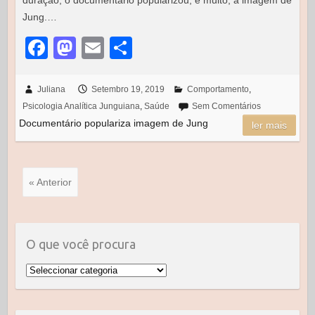
duração, o documentário popularizou, e muito, a imagem de
Jung.…
F
M
E
S
a
a
m
h
c
st
ail
ar
Juliana
Setembro 19, 2019
Comportamento
,
Psicologia Analítica Junguiana
,
Saúde
Sem Comentários
e
o
e
Documentário populariza imagem de Jung
ler mais
b
d
o
o
o
n
« Anterior
k
O que você procura
O
que
você