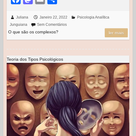
a
a
m
h
c
st
ail
ar
Juliana
Janeiro 22, 2022
Psicologia Analítica
Junguiana
Sem Comentários
e
o
e
O que são os complexos?
ler mais
b
d
o
o
o
n
Teoria dos Tipos Psicológicos
k