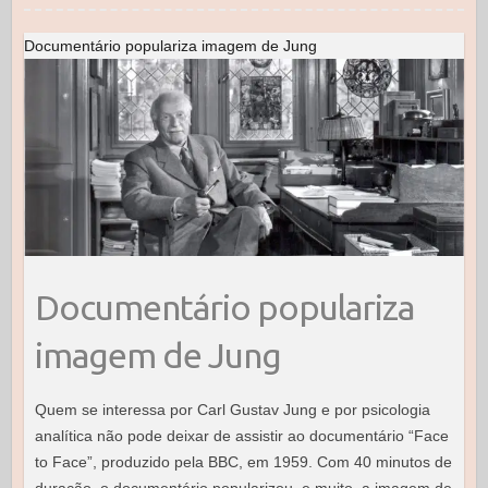
o
o
o
n
Documentário populariza imagem de Jung
k
Documentário populariza
imagem de Jung
Quem se interessa por Carl Gustav Jung e por psicologia
analítica não pode deixar de assistir ao documentário “Face
to Face”, produzido pela BBC, em 1959. Com 40 minutos de