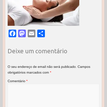
F
M
E
S
a
a
m
h
c
st
ail
ar
Deixe um comentário
e
o
e
b
d
O seu endereço de email não será publicado.
Campos
o
o
obrigatórios marcados com
*
o
n
Comentário
*
k