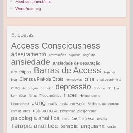
Feed de comentários
WordPress.org
Etiquetas
Access Consciousness
adestramento
aformações
alquimia
angústia
ansiedade
ansiedade de separação
Barras de Access
arquétipos
biquínis
Clarissa Pinkola Estés
crise
blog
complexos
crise econômica
depressão
cura
decoração
Deméter
dinheiro
Dr. Hew
Hades
Len
dólar
férias
Física quântica
Ho'oponopono
Jung
inconsciente
maiôs
moda
motivação
Mulheres que correm
outubro rosa
com os lobos
Perséfone
prosperidade
psicologia analítica
Self
stress
raiva
terapia
Terapia analítica
terapia junguiana
verão