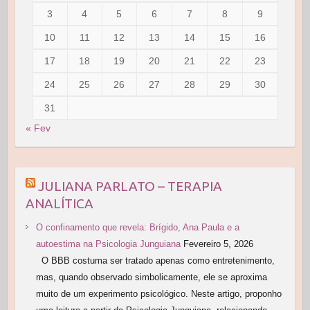
3
4
5
6
7
8
9
10
11
12
13
14
15
16
17
18
19
20
21
22
23
24
25
26
27
28
29
30
31
« Fev
JULIANA PARLATO – TERAPIA
ANALÍTICA
O confinamento que revela: Brígido, Ana Paula e a
autoestima na Psicologia Junguiana
Fevereiro 5, 2026
O BBB costuma ser tratado apenas como entretenimento,
mas, quando observado simbolicamente, ele se aproxima
muito de um experimento psicológico. Neste artigo, proponho