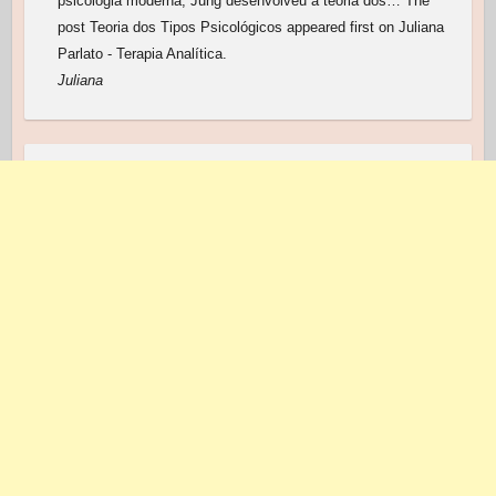
psicologia moderna, Jung desenvolveu a teoria dos… The
post Teoria dos Tipos Psicológicos appeared first on Juliana
Parlato - Terapia Analítica.
Juliana