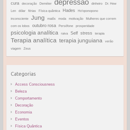
depressão
cura
decoração
Deméter
dinheiro
Dr. Hew
Hades
Len
dólar
férias
Física quântica
Ho'oponopono
Jung
inconsciente
maiôs
moda
motivação
Mulheres que correm
outubro rosa
com os lobos
Perséfone
prosperidade
psicologia analítica
Self
stress
raiva
terapia
Terapia analítica
terapia junguiana
verão
viagem
Zeus
Categorias
Access Consciousness
Beleza
Comportamento
Decoração
Economia
Eventos
Física Quântica