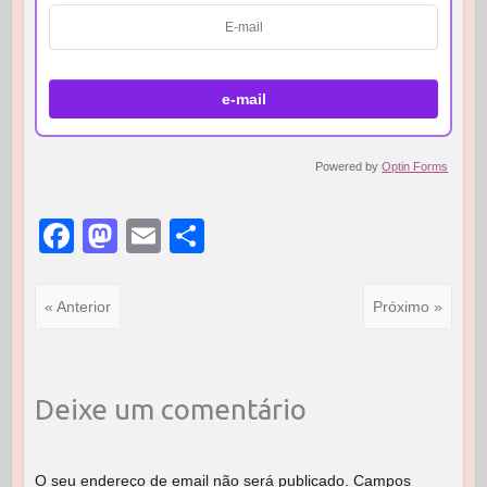
Powered by
Optin Forms
F
M
E
S
a
a
m
h
c
st
ail
ar
« Anterior
Próximo »
e
o
e
b
d
o
o
Deixe um comentário
o
n
k
O seu endereço de email não será publicado.
Campos