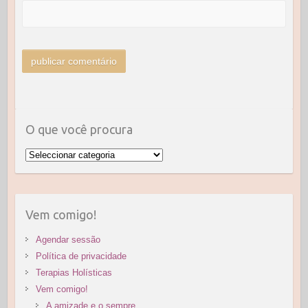
O que você procura
O
que
você
procura
Vem comigo!
Agendar sessão
Política de privacidade
Terapias Holísticas
Vem comigo!
A amizade e o sempre