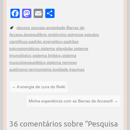
F
M
E
S
a
a
m
h
abusos sexuais
,
ansiedade
,
Barras de
c
st
ail
ar
Access
,
desequilíbrio endócrino
,
estresse
,
estudos
e
o
e
científicos
,
padrão energético
,
padrões
b
d
psicossomáticos
,
sistema glandular
,
sistema
imunológico
,
sistema límbico
,
sistema
o
o
muscoloesquelético
,
sistema nervoso
o
n
autônomo
,
termometria
,
toxidade
,
traumas
k
←
A energia de cura do Reiki
Minha experiência com as Barras de Access®
→
36 comentários sobre “
Pesquisa