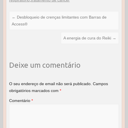
b
d
o
o
←
Desbloqueio de crenças limitantes com Barras de
Access®
o
n
k
A energia de cura do Reiki
→
Deixe um comentário
O seu endereço de email não será publicado.
Campos
obrigatórios marcados com
*
Comentário
*