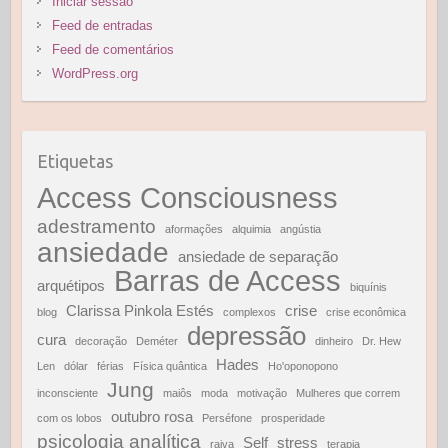
Iniciar sessão
Feed de entradas
Feed de comentários
WordPress.org
Etiquetas
Access Consciousness
adestramento
aformações
alquimia
angústia
ansiedade
ansiedade de separação
Barras de Access
arquétipos
biquínis
Clarissa Pinkola Estés
crise
blog
complexos
crise econômica
depressão
cura
decoração
Deméter
dinheiro
Dr. Hew
Hades
Len
dólar
férias
Física quântica
Ho'oponopono
Jung
inconsciente
maiôs
moda
motivação
Mulheres que correm
outubro rosa
com os lobos
Perséfone
prosperidade
psicologia analítica
Self
stress
raiva
terapia