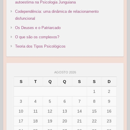
autoestima na Psicologia Junguiana
Codependência: uma dinâmica de relacionamento
disfuncional
Os Deuses e o Patriarcado
O que são os complexos?
Teoria dos Tipos Psicológicos
AGOSTO 2026
S
T
Q
Q
S
S
D
1
2
3
4
5
6
7
8
9
10
11
12
13
14
15
16
17
18
19
20
21
22
23