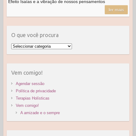
Efeito Isaías e a vibração de nossos pensamentos
b
d
ler mais
o
o
o
n
k
O que você procura
O
que
você
procura
Vem comigo!
Agendar sessão
Política de privacidade
Terapias Holísticas
Vem comigo!
A amizade e o sempre