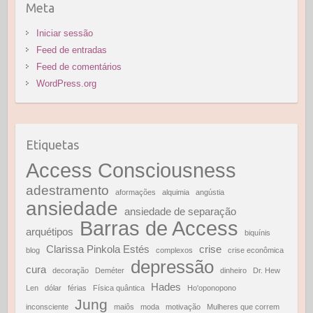
Meta
Iniciar sessão
Feed de entradas
Feed de comentários
WordPress.org
Etiquetas
Access Consciousness
adestramento
aformações
alquimia
angústia
ansiedade
ansiedade de separação
Barras de Access
arquétipos
biquínis
Clarissa Pinkola Estés
crise
blog
complexos
crise econômica
depressão
cura
decoração
Deméter
dinheiro
Dr. Hew
Hades
Len
dólar
férias
Física quântica
Ho'oponopono
Jung
inconsciente
maiôs
moda
motivação
Mulheres que correm