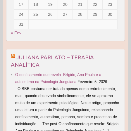
17
18
19
20
21
22
23
24
25
26
27
28
29
30
31
« Fev
JULIANA PARLATO – TERAPIA
ANALÍTICA
O confinamento que revela: Brígido, Ana Paula e a
autoestima na Psicologia Junguiana
Fevereiro 5, 2026
O BBB costuma ser tratado apenas como entretenimento,
mas, quando observado simbolicamente, ele se aproxima
muito de um experimento psicológico. Neste artigo, proponho
uma leitura a partir da Psicologia Junguiana, relacionando
confinamento, autoestima, persona, sombra e processos de
individuação.… The post O confinamento que revela: Brígido,
Ana Paula e a autoestima na Psicologia Junguiana […]