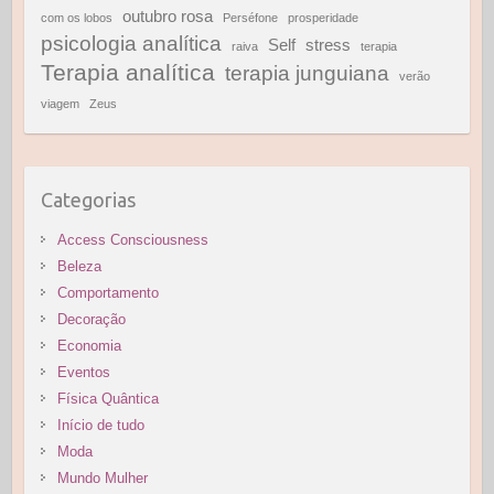
outubro rosa
com os lobos
Perséfone
prosperidade
psicologia analítica
Self
stress
raiva
terapia
Terapia analítica
terapia junguiana
verão
viagem
Zeus
Categorias
Access Consciousness
Beleza
Comportamento
Decoração
Economia
Eventos
Física Quântica
Início de tudo
Moda
Mundo Mulher