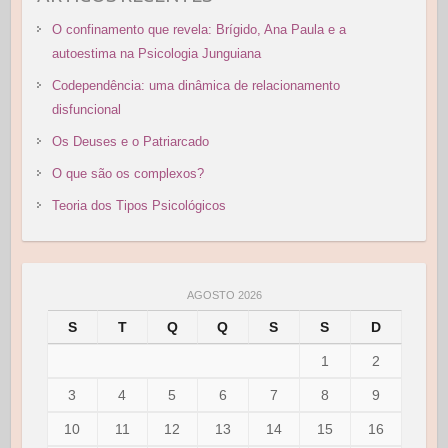
O confinamento que revela: Brígido, Ana Paula e a
autoestima na Psicologia Junguiana
Codependência: uma dinâmica de relacionamento
disfuncional
Os Deuses e o Patriarcado
O que são os complexos?
Teoria dos Tipos Psicológicos
AGOSTO 2026
S
T
Q
Q
S
S
D
1
2
3
4
5
6
7
8
9
10
11
12
13
14
15
16