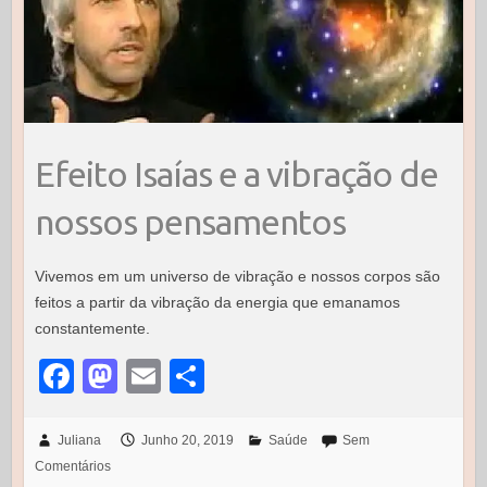
Efeito Isaías e a vibração de
nossos pensamentos
Vivemos em um universo de vibração e nossos corpos são
feitos a partir da vibração da energia que emanamos
constantemente.
F
M
E
S
a
a
m
h
c
st
ail
ar
Juliana
Junho 20, 2019
Saúde
Sem
Comentários
e
o
e