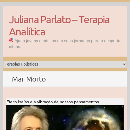
Skip
to
Juliana Parlato – Terapia
content
Analítica
Ajudo jovens e adultos em suas jornadas para o despertar
interior.
Mar Morto
Efeito Isaías e a vibração de nossos pensamentos