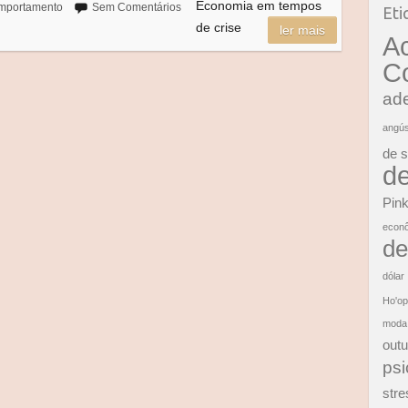
Economia em tempos
mportamento
Sem Comentários
Eti
de crise
ler mais
A
C
ad
angús
de 
d
Pink
econ
de
dólar
Ho'o
moda
outu
psi
stre