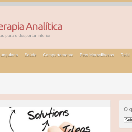
erapia Analítica
s para o despertar interior.
 Junguiana
Saúde
Comportamento
Pets Maravilhosos
Reiki
O q
O
que