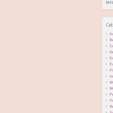
ter
Cat
A
B
C
D
E
E
Fí
In
M
M
Pe
Ps
Re
S