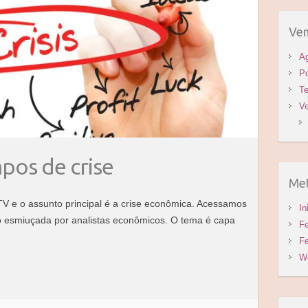
voc
proc
Vem
A
Po
Te
V
os de crise
Me
TV e o assunto principal é a crise econômica. Acessamos
In
endo esmiuçada por analistas econômicos. O tema é capa
Fe
Fe
W