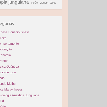
apia junguiana
verão
viagem
Zeus
egorias
ccess Consciousness
eleza
omportamento
ecoração
conomia
ventos
sica Quântica
ício de tudo
oda
undo Mulher
ts Maravilhosos
icologia Analítica Junguiana
iki
aúde