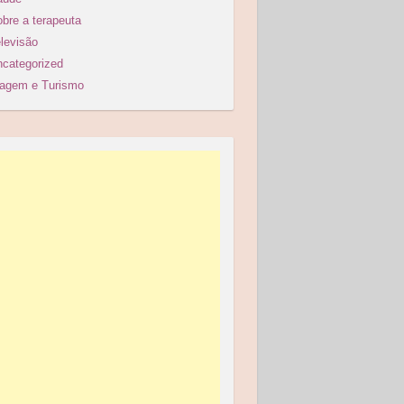
bre a terapeuta
levisão
categorized
iagem e Turismo