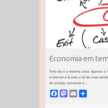
Economia em temp
Todo dia é a mesma coisa: ligamos a 
a internet e lá está a tal da crise s
de revistas semanais e…
F
M
E
S
a
a
m
h