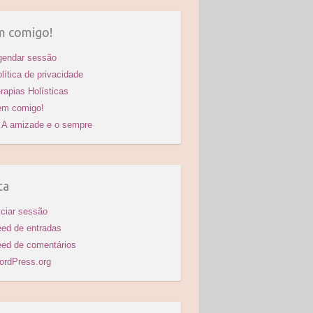
ê
ura
 comigo!
gendar sessão
lítica de privacidade
rapias Holísticas
em comigo!
A amizade e o sempre
ta
iciar sessão
ed de entradas
ed de comentários
ordPress.org