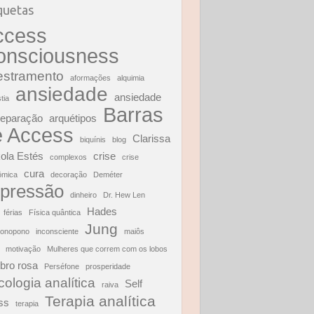
quetas
ccess
onsciousness
estramento
aformações
alquimia
ansiedade
ansiedade
tia
Barras
separação
arquétipos
e Access
Clarissa
biquínis
blog
ola Estés
crise
complexos
crise
cura
ômica
decoração
Deméter
pressão
dinheiro
Dr. Hew Len
Hades
férias
Física quântica
Jung
ponopono
inconsciente
maiôs
motivação
Mulheres que correm com os lobos
bro rosa
Perséfone
prosperidade
cologia analítica
Self
raiva
Terapia analítica
ss
terapia